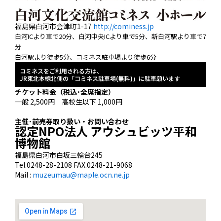
福島県白河市会津町1-17
http://cominess.jp
白河ICより車で20分、白河中央ICより車で5分、新白河駅より車で7
分
白河駅より徒歩5分、コミネス駐車場より徒歩6分
コミネスをご利用される方は、
JR東北本線北側の「コミネス駐車場(無料)」に駐車願います
チケット料金（税込･全席指定）
一般 2,500円 高校生以下 1,000円
主催･前売券取り扱い・お問い合わせ
認定NPO法人 アウシュビッツ平和
博物館
福島県白河市白坂三輪台245
Tel.0248-28-2108 FAX.0248-21-9068
Mail :
muzeumau@maple.ocn.ne.jp