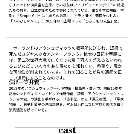
らチベット体操教室を主宰、その収益はフィリピン・カンボジアの孤児
たちの教育、自立支援のための寄付に充てている。主な脚本に映画「古
都」「Simple Gift～はじまりの歌声」、ドラマNHK「御宿かわせみ」
「てのひらのメモ」、2021年NHK土曜ドラマ「ひきこもり先生」他。
ポーランドのアウシュヴィッツの収容所に送られ、15歳で
死んだユダヤ人少女アンネ・フランク。彼女の日記や童話に
は、第二次世界大戦で亡くなった数千万人を超えるといわれ
るおびただしい人々のあり得たかも知れない、希望や、豊か
な可能性が刻まれています。それを知ることが負の遺産を正
しい遺産にすることなのです。
笠井賢一
演出＝
2018年のアウシュヴィッツ平和博物館（福島県・白河市）開館15周年
記念のヤドヴィガ・ロドビッチ作新作能「鎮魂—アウシュヴィッツ・フ
クシマの能」の演出を手がける。「古事記」から「源氏物語」、「平家
物語」、石牟礼道子の浄瑠璃世界、宮沢賢治作品など古典と現代を繋ぐ
演劇活動を続けている。
cast