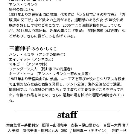
アンネ・フランク
掃除のあばさん
1987年より新宿梁山泊に参加。代表作に『少女都市からの呼び声』『唐
版 風の又三郎』など数々の主演がある。透明感のある少女･少年役や妖
艶さを醸し出す役などをこなす。2006年より演劇活動を休止していた
が、2014年より再始動。近年の舞台に『楽屋』『精神病棟つばき荘』な
どがあり、さらに役どころを広げている。
三浦伸子
みうら･しんこ
ハンナ・ホスラ （アンネの同級生）
エイディット（アンネの母）
マルゴー （アンネの姉）
ファンダーン夫人 （隠れ家での同居者）
ミープ・ヒース （アンネ・フランク一家の支援者）
1987年より新宿梁山泊に参加。ユーモアを帯びた役からシリアスな役ま
で圧倒的な存在感と個性を発揮し、テント公演、海外公演などで活躍。
同劇団では『百年風の仲間たち』で主演など主要な役どころを担ってき
た。今後本作品をはじめ、さらに活動の場を拡げた活躍が期待されてい
る。
staff
舞台監督＝茅根利安 照明＝山澤和幸 衣装＝原田夏おる 音響＝大貫 誉 /
大 美穂 宣伝美術＝梶村ともみ（画） / 福田真一（デザイン） 制作＝秋