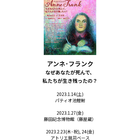
アンネ･フランク​
なぜあなたが死んで、
私たちが生き残ったの？​
2023.1.14(土)
パティオ池鯉鮒
2023.1.27(金)
藤田記念博物館（藤屋蔵）
2023.2.23(木･祝), 24(金)
アトリエ銘苅ベース