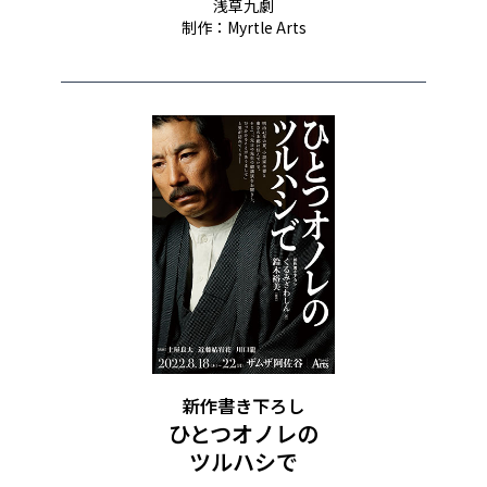
浅草九劇
制作：Myrtle Arts
新作書き下ろし​
ひとつオノレの
ツルハシで​