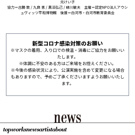
元けい子
協力＝古勝 敦 / 九良 恵 / 黒沼弘己 / 緑川敏夫 主催＝認定NPO法人アウシ
ュヴィッツ平和博物館 後援＝白河市・白河市教育委員会
新型コロナ感染対策のお願い
※マスクの着用、入り口での検温・消毒にご協力をお願いい
たします。
※体調に不安のある方はご来場をお控えください。
※今後の感染状況により、公演実施を含めて変更になる場合
もありますので、予めご了承くださいますようお願いいたし
ます。
top
works
news
artist
about