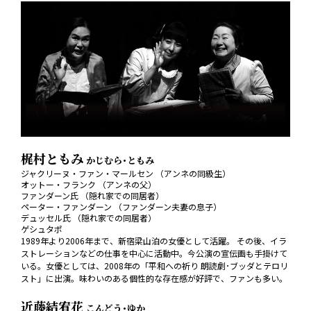
梶村ともみ
かじむら･ともみ
ジャクリーヌ・ファン・マールセン （アンネの同級生）
オットー・フランク （アンネの父）
ファンダーン氏 （隠れ家での同居者）
ペーター・ファンダーン （ファンダーン夫妻の息子）
デュッセル氏 （隠れ家での同居者）
ゲシュタポ
1989年より2006年まで、新宿梁山泊の女優として活躍。 その後、イラ
ストレーションなどの仕事を中心に活動中。今公演の宣伝画も手掛けて
いる。女優としては、2008年の「平和への祈り 朗読劇･ブッダとテロリ
スト」に出演。味わいのある個性的な存在感が好評で、ファンも多い。
近藤結宥花
こんどう･ゆか