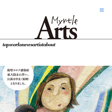
内
Main
容
Men
を
ス
キ
ッ
プ
top
works
news
artist
about