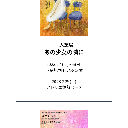
一人芝居
あの少女の隣に
2023.2.4(土)〜5(日)
下高井戸HTスタジオ
2023.2.25(土)
アトリエ銘苅ベース