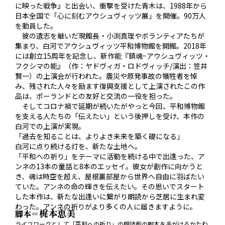
に映った戦争』と出会い、衝撃を受けた青木は、1988年から
日本全国で「心に刻むアウシュヴィッツ展」を開催。90万人
を動員した。
彼の遺志を継いだ現館長・小渕真理やボランティアたちが
集まり、白河でアウシュヴィッツ平和博物館を開館。2018年
には創立15周年を記念し、新作能『鎮魂−アウシュヴィッツ・
フクシマの能』（作：ヤドヴィガ・ロドヴィッチ/演出：笠井
賢一）の上演会が行われた。震災や原発事故の犠牲者を悼
み、残された人々を励ます復興支援として上演されたこの作
品は、ポーランドとの友好と交流の一役を担った。
そしてコロナ禍で延期が続いたがやっと今回、平和博物館
を支える人たちの「伝えたい」という後押しを受け、本作の
白河での上演が実現。
「過去を知ることは、よりよき未来を築く礎になる」
白河に点り続ける灯を、新たな土地へ――。
「平和への祈り」をテーマに活動を続ける中で出逢った、ア
ンネの13本の童話と8本のエッセイ。彼女が創作に向かうと
き、魂は時空を超え、屋根裏部屋から世界へ自由に羽ばたい
ていた。アンネの命の輝きを伝えたい。その思いでスタート
した本作は、新たな出逢いに繋がり朗読から芝居に生まれ変
わった。アンネの祈りがより多くの人に届きますように。
梶本恵美
脚本＝
ライフワークとして「平和への祈り」の朗読劇の脚本を手がけるかたわ