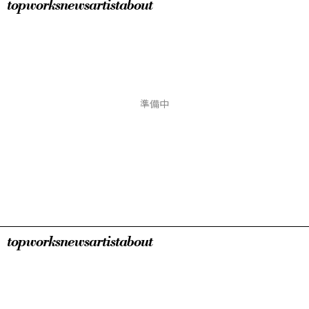
top
works
news
artist
about
準備中
top
works
news
artist
about