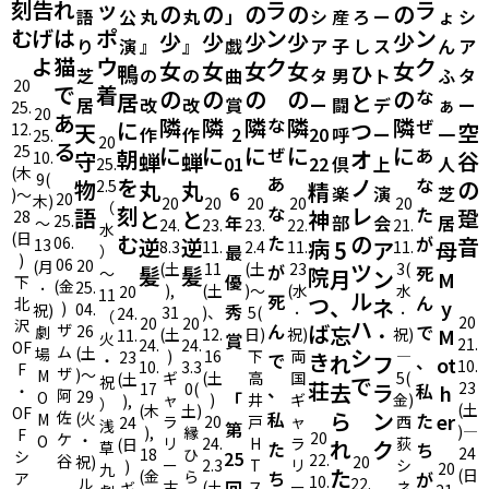
刻
告
れ
ッ
ラ
ラ
の
の
の
の
の
語
公
丸
丸
」
シ
産
ろ
ー
ょ
シ
む
げ
は
ポ
ン
ン
少
少
少
少
少
り
演
』
』
戯
ア
子
し​
ス
ん
ア
よ
猫
ウ
ク
ク
女
女
女
女
女
鴨
ひ
芝
の
の
曲
タ
男
ト
ふ
タ
20
で
着
の
の
の
の
の
な
居
と
居
改
改
賞
ー
闘
デ
ぁ
ー​
25.
20
あ
隣
隣
隣
な
隣
隣
ぜ
に
つ
天
空
12.
作
作
2
20
呼
ー
一
25.
20
る
25
に
に
に
に
に
ぜ
あ
朝
オ
守
谷
10.
蝉
蝉
01
22
倶
上
人
25.
(木
9(
あ
を
ノ
な
物
の
2.5
丸
丸
精
6
楽
演
芝
)〜
20
木)
20
20
20
20
20
（
刻
な
レ
た
語
跫
と
と
神
28
25.
年
部
会​
居​
〜
24.
23.
23.
22.
21.
水
(日
む
の
た
が
音
06.
逆
逆
病
13
5
ア
母
8.3
11.
2.4
11.
11.
最
）
)
06
20
(月
ツ
(土
11
(土
23
3(
が
髪
髪
死
院
〜
月
ン
M
優
下
(金
25.
･
),
(土
)〜
(水
水
20
11
ル
死
つ
ん
、
ネ
北
y
)
04.
秀
祝)
31
)、
5(
･
･
24.
（
20
20
20
ハ
沢
ん
ば
ザ
で
26
忘
･
劇
M
(土
12.
日)
祝)
祝)
11.
火
賞
21.
24.
24.
OF
ム
(土
シ
場
)
16
下
両
―
23
き
で
れ
フ
、
・
ot
10.
10.
3.3
F
ザ
)～
M
ギ
(土
高
国
5(
(土
で
祝
荘
、
去
ラ
23
17
0(
私
h
・
阿
29
O
「
ャ
)
井
ギ
金)
),
）
(土
(木
土)
OF
ら
ン
佐
私
(火
た
er
M
ラ
20
戸
ャ
西
24
浅
第
)―
),
縁
F
20
ケ
・
O
リ
24.
H
ラ
荻
(日
れ
ク
た
草
ち
24
18
ひ
シ
25
22.
谷
祝)
20
ー
2.3
T
リ
シ
)
20
九
た
(日
(金
ら
ち
が
ア
10.
ル
22.
回
古
(土
ス
ー
ネ
ギ