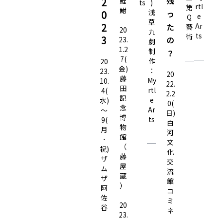
残
2
鯉
ts
)
rtl
第
鮒
浅
0
っ
e
Q
草
2
た
Ar
藝
20
九
ts
術
3
の
23.
劇
1.2
制
？​
7(
作
20
金)
：
23.
20
藤
My
10.
22.
田
rtl
4(
2.2
記
e
水)
0(
念
Ar
〜
日)
博
ts
9(
白
物
月
河
館
･
文
（
祝)
化
藤
ザ
交
屋
ム
流
蔵
ザ
館
）
阿
コ
佐
ミ
20
谷
ネ
23.