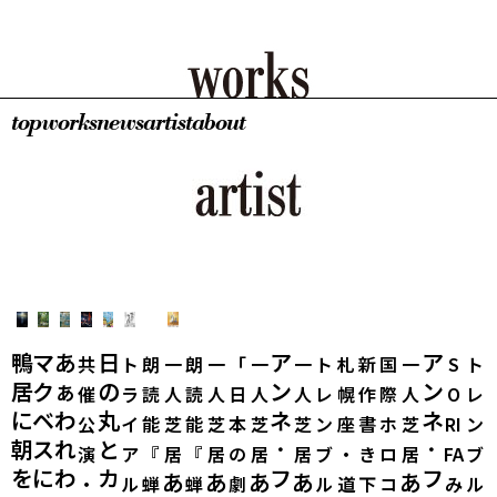
top
works
news
artist
about
鴨
マ
あ
日
ア
ア
共
ト
朗
一
朗
一
「
一
一
ト
札
新
国
一
S
ト
居
ク
ぁ
の
ン
ン
催
ラ
読
人
読
人
日
人
人
レ
幌
作
際
人
O
レ
に
ベ
わ
丸
ネ
ネ
公
イ
能
芝
能
芝
本
芝
芝
ン
座
書
ホ
芝
RI
ン
朝
ス
れ
と
･
･
演
ア
『
居
『
居
の
居
居
ブ
・
き
ロ
居
FA
ブ
を
に
わ
カ
フ
フ
あ
あ
あ
あ
あ
・
ル
蝉
蝉
劇
ル
道
下
コ
み
ル