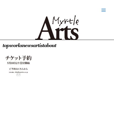
内
Main
容
Men
を
ス
キ
ッ
プ
top
works
news
artist
about