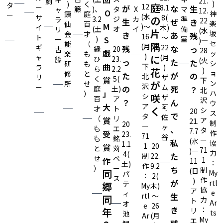
21.
劇
)
)
く
タ
庭
12
ー
が
8.1
な
生
籐
)、
タ
X
マ
ャ
12.
O
神
銕
庭
ー
(水
サ
8(
の
3.2
ジ
カ
準
ラ
22
生
ぜ
き
楽
仙
百
M
)〜
イ
木)
(土
オ
イ
備
リ
(水
片
坂
会
才
き
あ
残
16
ト
〜
)
S
室
ー
)―
セ
能
（
隅
(月
ギ
22
残
な
っ
縁
20
古
28
戯
ッ
楽
も
)
ャ
に
(月
ひ
23.
籐
(火
っ
た
た
シ
研
も
曲
下
ラ
)
ら
2.2
花
)
ョ
修
と
た
が
の
北
リ
ザ
く
5(
賞
下
が
ン
所
せ
沢
ー
ム
の
死
庭
土)
？​
北
」
ハ
）
シ
咲
ザ
百
ア
沢
？​
ん
ウ
大
ア
阿
才
ト
く
シ
20
ス
で
タ
佐
（
リ
賞
ア
21.
制
20
ー
ヶ
も
エ
、
タ
7.7
受
作
23.
71
谷
も
銘
ー
(水
私
協
1.1
1
20
賞
と
苅
71
)―
力
4(
た
制
22.
せ
ベ
作
1
11
：
土)
作
9.2
）
ー
ち
制
(日
同
My
パ
：
2(
ス
作
)
が
rtl
テ
郷
My
木)
協
ア
e
ィ
rtl
～
生
同
力
ト
Ar
オ
e
26
き
：
年
リ
ts
池
Ar
(月
My
エ