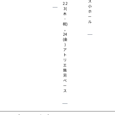
ス
2.2
小
3(
ホ
木
ー
･
ル
祝)
,
24
(金
)
ア
ト
リ
エ
銘
苅
ベ
ー
ス